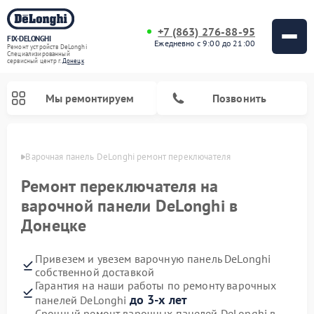
+7 (863) 276-88-95
FIX-DELONGHI
Ежедневно с 9:00 до 21:00
Ремонт устройств DeLonghi
Специализированный
cервисный центр г.
Донецк
Мы ремонтируем
Позвонить
нецке
Варочная панель DeLonghi ремонт переключателя
Ремонт переключателя на
варочной панели DeLonghi в
Донецке
Привезем и увезем варочную панель DeLonghi
собственной доставкой
Гарантия на наши работы по ремонту варочных
Ремонт кондиционеров DeLonghi
Ремонт посудомоечных машин DeLonghi
Ремонт холодильников DeLonghi
Ремонт духовых шкафов DeLonghi
Ремонт гладильных систем DeLonghi
Ремонт микроволновых печей DeLonghi
Ремонт стиральных машин DeLonghi
до 3-х лет
панелей DeLonghi
Срочный ремонт варочных панелей DeLonghi в