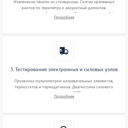
Извлечение панели из столешницы. Снятие крепежных
винтов по периметру и аккуратный демонтаж
стеклокерамической поверхности. Отсоединение шлейфов
Подробнее
сенсорного блока для доступа к силовым платам, катушкам
или ТЭНам.
3. Тестирование электронных и силовых узлов
Прозвонка мультиметром нагревательных элементов,
термостатов и термодатчиков. Диагностика силового
модуля, реле, диодных мостов и IGBT-транзисторов (для
Подробнее
индукции). Проверка кранов и газ-контроля (для газовых
панелей).