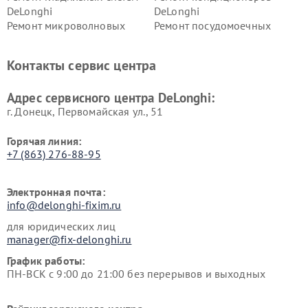
DeLonghi
DeLonghi
Ремонт микроволновых
Ремонт посудомоечных
печей DeLonghi
машин DeLonghi
Ремонт стиральных машин
Ремонт холодильников
Контакты сервис центра
DeLonghi
DeLonghi
Адрес сервисного центра DeLonghi:
г. Донецк, Первомайская ул., 51
Горячая линия:
+7 (863) 276-88-95
Электронная почта:
info@delonghi-fixim.ru
для юридических лиц
manager@fix-delonghi.ru
График работы:
ПН-ВСК с 9:00 до 21:00 без перерывов и выходных