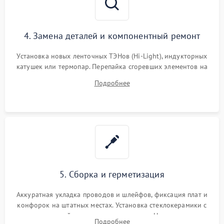
4. Замена деталей и компонентный ремонт
Установка новых ленточных ТЭНов (Hi-Light), индукторных
катушек или термопар. Перепайка сгоревших элементов на
плате управления, восстановление токопроводящих
Подробнее
дорожек. Очистка контактов и замена поврежденной
проводки.
5. Сборка и герметизация
Аккуратная укладка проводов и шлейфов, фиксация плат и
конфорок на штатных местах. Установка стеклокерамики с
проверкой равномерности зазоров. Нанесение
Подробнее