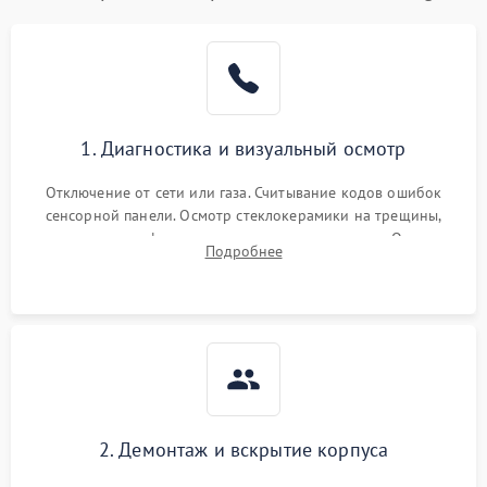
1. Диагностика и визуальный осмотр
Отключение от сети или газа. Считывание кодов ошибок
сенсорной панели. Осмотр стеклокерамики на трещины,
проверка конфорок на равномерность нагрева. Опрос
Подробнее
клиента о симптомах (не включается, не видит посуду,
щелкает).
2. Демонтаж и вскрытие корпуса