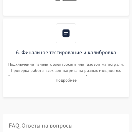
термостойкого герметика или укладка уплотнительной
ленты по контуру.
6. Финальное тестирование и калибровка
Подключение панели к электросети или газовой магистрали.
Проверка работы всех зон нагрева на разных мощностях.
Тестирование сенсорного управления, таймера, индикаторов
Подробнее
остаточного тепла и систем защиты от перегрева.
FAQ. Ответы на вопросы